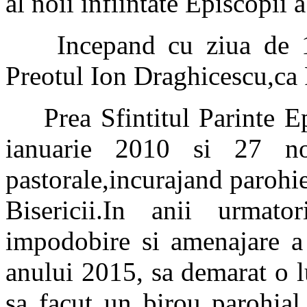
al noii infiintate Episcopii 
Incepand cu ziua de 12
Preotul Ion Draghicescu,ca 
Prea Sfintitul Parinte Epi
ianuarie 2010 si 27 no
pastorale,incurajand parohi
Bisericii.In anii urmato
impodobire si amenajare a 
anului 2015, sa demarat o 
sa facut un birou parohial