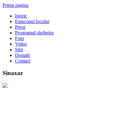
Prima pagina
Istoric
Episcopul locului
Preot
Programul slujbelor
Foto
Video
Stiri
Donatii
Contact
Sinaxar